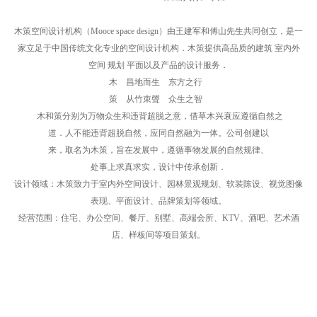
木策空间设计机构（
Mooce space design
）由王建军和傅山先生共同创立，是一
家立足于中国传统文化专业的空间设计机构．木策提供高品质的建筑
室内外
空间
规划 平面以及产品的设计服务．
木 昌地而生 东方之行
策 从竹朿聲 众生之智
木和策分别为万物众生和违背超脱之意，借草木兴衰应遵循自然之
道．人不能违背超脱自然，应同自然融为一体。公司创建以
来，取名为木策，旨在发展中，遵循事物发展的自然规律、
处事上求真求实，设计中传承创新．
设计领域：木策致力于室内外空间设计、园林景观规划、软装陈设、视觉图像
表现、平面设计、品牌策划等领域。
经营范围：住宅、办公空间、餐厅、别墅、高端会所、
KTV、酒吧、艺术酒
店、样板间等项目策划。