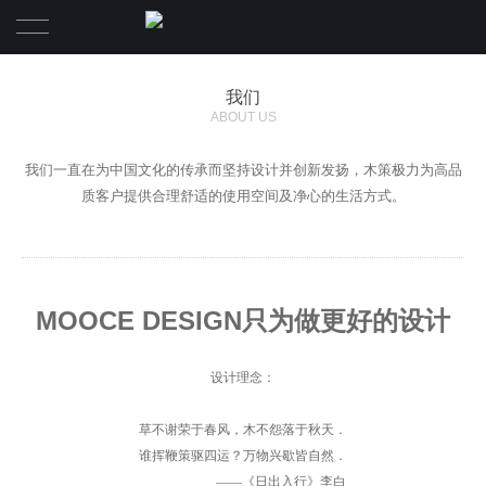
首页
我们
ABOUT US
案例
我们一直在为中国文化的传承而坚持设计并创新发扬，木策极力为高品
我们
质客户提供合理舒适的使用空间及净心的生活方式。
资讯
联系
MOOCE DESIGN只为做更好的设计
设计理念：
草不谢荣于春风，木不怨落于秋天．
谁挥鞭策驱四运？万物兴歇皆自然
．
——《日出入行》李白